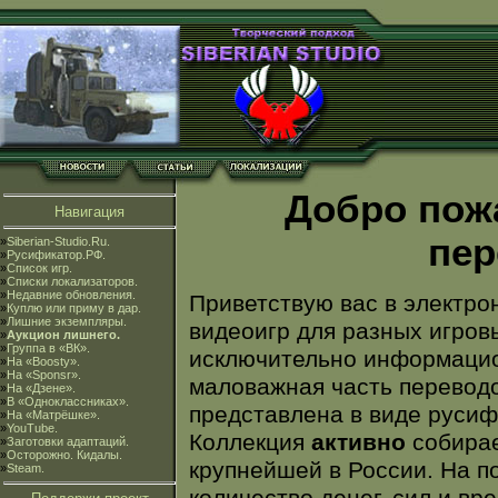
Добро пож
Навигация
пер
»
Siberian-Studio.Ru.
»
Русификатор.РФ.
»
Список игр.
»
Списки локализаторов.
»
Недавние обновления.
Приветствую вас в электро
»
Куплю или приму в дар.
»
Лишние экземпляры.
видеоигр для разных игров
»
Аукцион лишнего.
»
Группа в «ВК».
исключительно информацион
»
На «Boosty».
»
На «Sponsr».
маловажная часть переводо
»
На «Дзене».
»
В «Одноклассниках».
представлена в виде русиф
»
На «Матрёшке».
»
YouTube.
Коллекция
активно
собирае
»
Заготовки адаптаций.
»
Осторожно. Кидалы.
крупнейшей в России. На п
»
Steam.