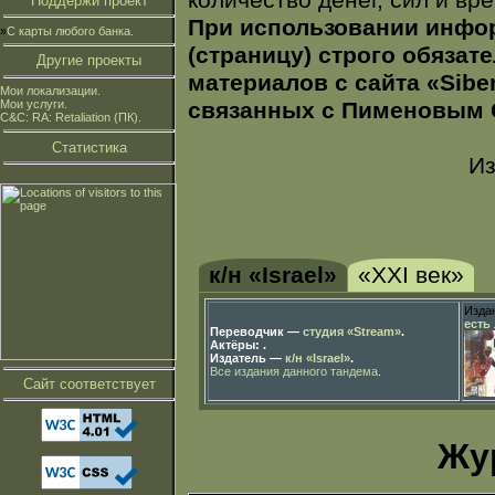
количество денег, сил и вр
Поддержи проект
При использовании инфор
»
С карты любого банка.
(страницу) строго обязат
Другие проекты
материалов с сайта «Siber
Мои локализации.
Мои услуги.
связанных с Пименовым С
C&C: RA: Retaliation (ПК).
Статистика
Из
к/н «Israel»
«XXI век»
Издан
есть
Переводчик —
студия «Stream»
.
Актёры:
.
Издатель —
к/н «Israel»
.
Все издания данного тандема
.
Сайт соответствует
Жу